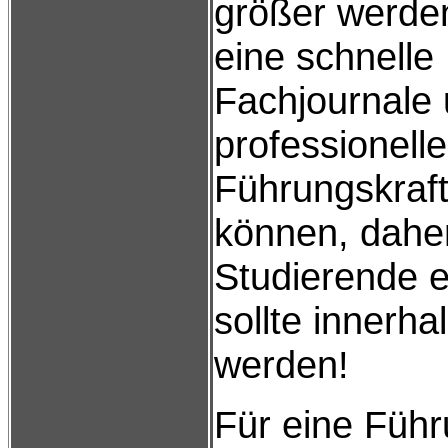
größer werden
eine schnelle
Fachjournale 
professionell
Führungskraft 
können, daher
Studierende 
sollte innerh
werden!
Für eine Führ