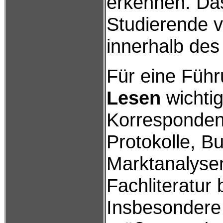
erkennen. Das
Studierende v
innerhalb des
Für eine Führ
Lesen
wichtig
Korresponden
Protokolle, B
Marktanalysen
Fachliteratur
Insbesondere