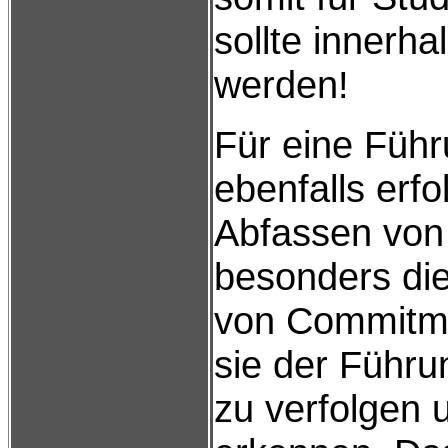
sollte innerh
werden!
Für eine Führ
ebenfalls erf
Abfassen von 
besonders die
von Commitme
sie der Führun
zu verfolgen 