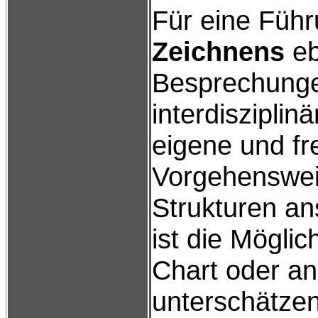
Für eine Führu
Zeichnens
eb
Besprechunge
interdisziplin
eigene und fr
Vorgehenswei
Strukturen an
ist die Möglic
Chart oder an
unterschätzen