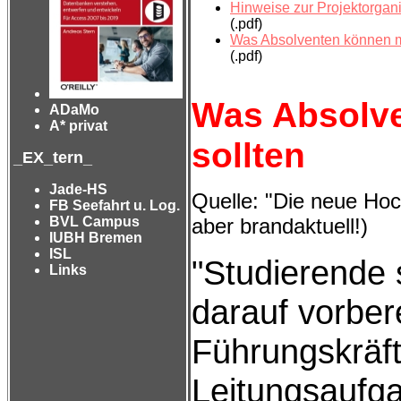
Hinweise zur Projektorgani
(.pdf)
Was Absolventen können 
(.pdf)
Was Absolve
ADaMo
A* privat
sollten
_EX_tern_
Jade-HS
Quelle: "Die neue Hoc
FB Seefahrt u. Log.
aber brandaktuell!)
BVL Campus
IUBH Bremen
ISL
"Studierende 
Links
darauf vorber
Führungskräft
Leitungsaufg