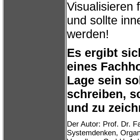
Visualisieren
und sollte in
werden!
Es ergibt si
eines Fachh
Lage sein so
schreiben, s
und zu zeich
Der Autor: Prof. Dr. F
Systemdenken, Organi