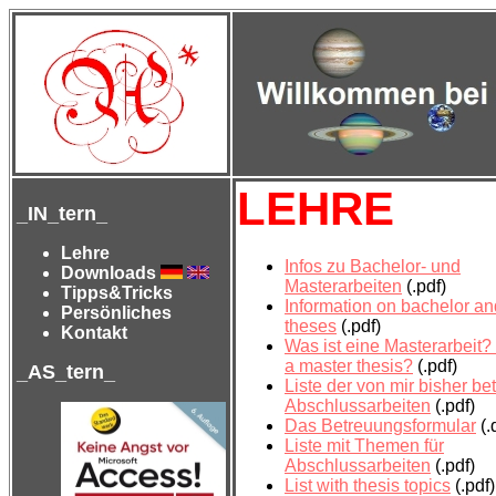
LEHRE
_IN_tern_
Lehre
Infos zu Bachelor- und
Downloads
Masterarbeiten
(.pdf)
Tipps&Tricks
Information on bachelor a
Persönliches
theses
(.pdf)
Kontakt
Was ist eine Masterarbeit?
a master thesis?
(.pdf)
_AS_tern_
Liste der von mir bisher be
Abschlussarbeiten
(.pdf)
Das Betreuungsformular
(.
Liste mit Themen für
Abschlussarbeiten
(.pdf)
List with thesis topics
(.pdf)