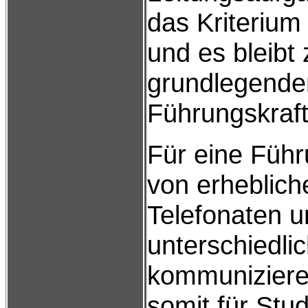
das Kriterium 
und es bleibt
grundlegende
Führungskraft
Für eine Führ
von erheblich
Telefonaten u
unterschiedli
kommunizieren
somit für Stu